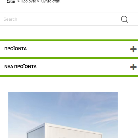
>
Προϊόντα
>
Κινητό σπίτι
Σπίτι
ΠΡΟΪΌΝΤΑ
ΝΈΑ ΠΡΟΪΌΝΤΑ