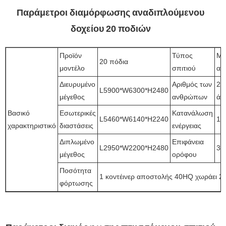
Παράμετροι διαμόρφωσης αναδιπλούμενου
δοχείου 20 ποδιών
Προϊόν
Τύπος
Μί
20 πόδια
μοντέλο
σπιτιού
αί
Διευρυμένο
Αριθμός των
2~
L5900*W6300*H2480
μέγεθος
ανθρώπων
άτ
Βασικό
Εσωτερικές
Κατανάλωση
L5460*W6140*H2240
12
χαρακτηριστικό
διαστάσεις
ενέργειας
Διπλωμένο
Επιφάνεια
L2950*W2200*H2480
37
μέγεθος
ορόφου
Ποσότητα
1 κοντέινερ αποστολής 40HQ χωράει 2 
φόρτωσης