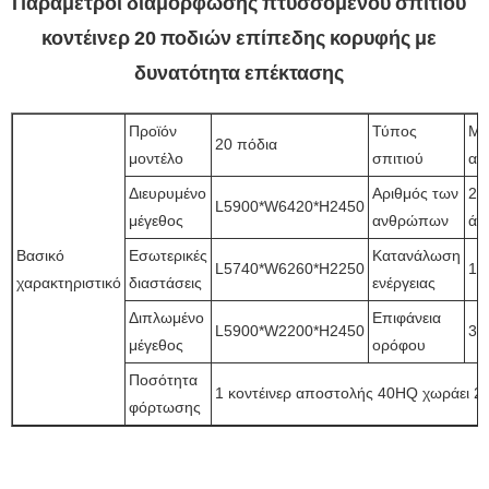
Παράμετροι διαμόρφωσης πτυσσόμενου σπιτιού
κοντέινερ 20 ποδιών επίπεδης κορυφής με
δυνατότητα επέκτασης
Προϊόν
Τύπος
Μί
20 πόδια
μοντέλο
σπιτιού
αί
Διευρυμένο
Αριθμός των
2~
L5900*W6420*H2450
μέγεθος
ανθρώπων
άτ
Βασικό
Εσωτερικές
Κατανάλωση
L5740*W6260*H2250
12
χαρακτηριστικό
διαστάσεις
ενέργειας
Διπλωμένο
Επιφάνεια
L5900*W2200*H2450
38
μέγεθος
ορόφου
Ποσότητα
1 κοντέινερ αποστολής 40HQ χωράει 2 
φόρτωσης