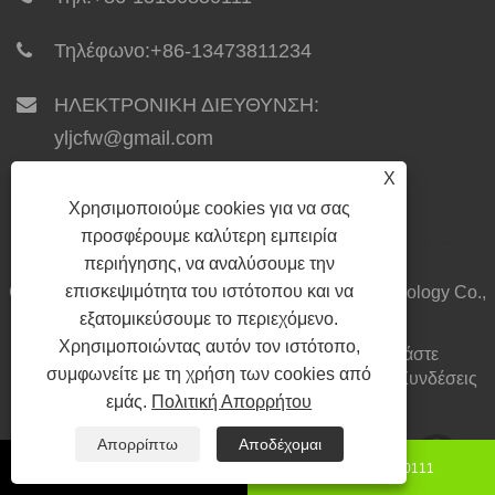
Τηλέφωνο:
+86-13473811234
ΗΛΕΚΤΡΟΝΙΚΗ ΔΙΕΥΘΥΝΣΗ:
yljcfw@gmail.com
X
Χρησιμοποιούμε cookies για να σας
προσφέρουμε καλύτερη εμπειρία
περιήγησης, να αναλύσουμε την
επισκεψιμότητα του ιστότοπου και να
Copyright © 2024 Yilong Integrated Housing Technology Co.,
εξατομικεύσουμε το περιεχόμενο.
Ltd. Με επιφύλαξη παντός δικαιώματος.
Χρησιμοποιώντας αυτόν τον ιστότοπο,
Σπίτι
Σχετικά με εμάς
Προϊόντα
Νέα
Κατεβάστε
συμφωνείτε με τη χρήση των cookies από
Αποστολή Ερώτησης
Επικοινωνήστε μαζί μας
Συνδέσεις
εμάς.
Πολιτική Απορρήτου
Sitemap
RSS
XML
Privacy Policy
Απορρίπτω
Αποδέχομαι
+86-15130850111
8615130850111