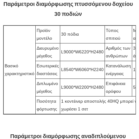
Παράμετροι διαμόρφωσης πτυσσόμενου δοχείου
30 ποδιών
Προϊόν
Τύπος
Μί
30 πόδια
μοντέλο
σπιτιού
αί
Διευρυμένο
Αριθμός των
3~
L9000*W6220*H2480
μέγεθος
ανθρώπων
άτ
Βασικό
Εσωτερικές
Κατανάλωση
L8540*W6060*H2240
12
χαρακτηριστικό
διαστάσεις
ενέργειας
Διπλωμένο
Επιφάνεια
L9000*W2200*H2480
56
μέγεθος
ορόφου
Ποσότητα
1 κοντέινερ αποστολής 40HQ μπορεί ν
φόρτωσης
χωρέσει 1 σετ
Παράμετροι διαμόρφωσης αναδιπλούμενου