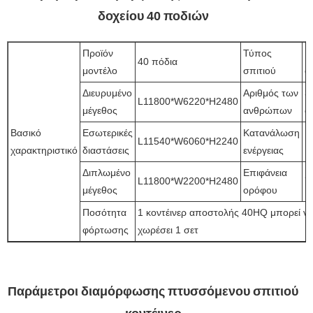
δοχείου 40 ποδιών
Προϊόν
Τύπος
Μ
40 πόδια
μοντέλο
σπιτιού
α
Διευρυμένο
Αριθμός των
3
L11800*W6220*H2480
μέγεθος
ανθρώπων
ά
Βασικό
Εσωτερικές
Κατανάλωση
L11540*W6060*H2240
1
χαρακτηριστικό
διαστάσεις
ενέργειας
Διπλωμένο
Επιφάνεια
L11800*W2200*H2480
7
μέγεθος
ορόφου
Ποσότητα
1 κοντέινερ αποστολής 40HQ μπορεί ν
φόρτωσης
χωρέσει 1 σετ
Παράμετροι διαμόρφωσης πτυσσόμενου σπιτιού