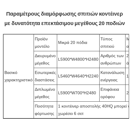
Παραμέτρους διαμόρφωσης σπιτιών κοντέινερ
με δυνατότητα επεκτάσιμου μεγέθους 20 ποδιών
Προϊόν
Τύπος
Μί
Μικρά 20 πόδια
μοντέλο
σπιτιού
αί
Διευρυμένο
Αριθμός των
2~
L5900*W4800*H2480
μέγεθος
ανθρώπων
άτ
Βασικό
Εσωτερικές
Κατανάλωση
L5460*W4640*H2240
12
χαρακτηριστικό
διαστάσεις
ενέργειας
Διπλωμένο
Επιφάνεια
L5900*W700*H2480
27
μέγεθος
ορόφου
Ποσότητα
1 κοντέινερ αποστολής 40HQ μπορεί ν
φόρτωσης
χωρέσει 6 σετ