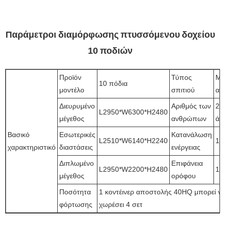
Παράμετροι διαμόρφωσης πτυσσόμενου δοχείου
10 ποδιών
Προϊόν
Τύπος
Μί
10 πόδια
μοντέλο
σπιτιού
αί
Διευρυμένο
Αριθμός των
2~
L2950*W6300*H2480
μέγεθος
ανθρώπων
άτ
Βασικό
Εσωτερικές
Κατανάλωση
L2510*W6140*H2240
12
χαρακτηριστικό
διαστάσεις
ενέργειας
Διπλωμένο
Επιφάνεια
L2950*W2200*H2480
18
μέγεθος
ορόφου
Ποσότητα
1 κοντέινερ αποστολής 40HQ μπορεί ν
φόρτωσης
χωρέσει 4 σετ