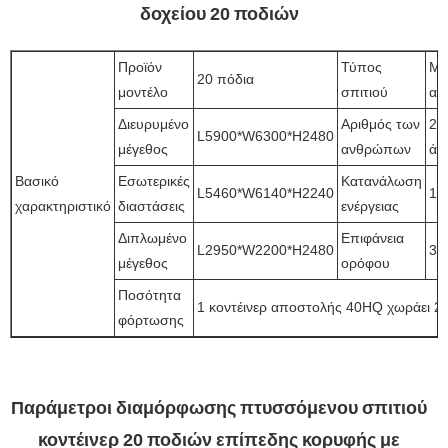
δοχείου 20 ποδιών
Προϊόν
Τύπος
Μί
20 πόδια
μοντέλο
σπιτιού
αί
Διευρυμένο
Αριθμός των
2~
L5900*W6300*H2480
μέγεθος
ανθρώπων
άτ
Βασικό
Εσωτερικές
Κατανάλωση
L5460*W6140*H2240
12
χαρακτηριστικό
διαστάσεις
ενέργειας
Διπλωμένο
Επιφάνεια
L2950*W2200*H2480
37
μέγεθος
ορόφου
Ποσότητα
1 κοντέινερ αποστολής 40HQ χωράει 2 
φόρτωσης
Παράμετροι διαμόρφωσης πτυσσόμενου σπιτιού
κοντέινερ 20 ποδιών επίπεδης κορυφής με