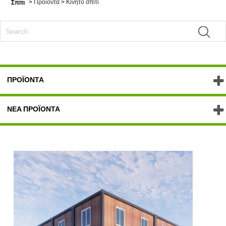
>
Προϊόντα
>
Κινητό σπίτι
Σπίτι
ΠΡΟΪΌΝΤΑ
ΝΈΑ ΠΡΟΪΌΝΤΑ