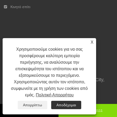
Κινητό σπίτι
X
Χρησιμοποιούμε cookies για να σας
προσφέρουμε καλύτερη εμπειρία
Επικοινωνήστε μαζί μας
περιήγησης, να αναλύσουμε την
επισκεψιμότητα του ιστότοπου και να
εξατομικεύσουμε το περιεχόμενο.
Διεύθυνση: Fucheng County, Hengshui City,
Χρησιμοποιώντας αυτόν τον ιστότοπο,
επαρχία Hebei, Κίνα
συμφωνείτε με τη χρήση των cookies από
εμάς.
Πολιτική Απορρήτου
Τηλ:
+86-15130850111
Απορρίπτω
Αποδέχομαι
+86-15130850111
8615130850111
Τηλέφωνο:
+86-13473811234