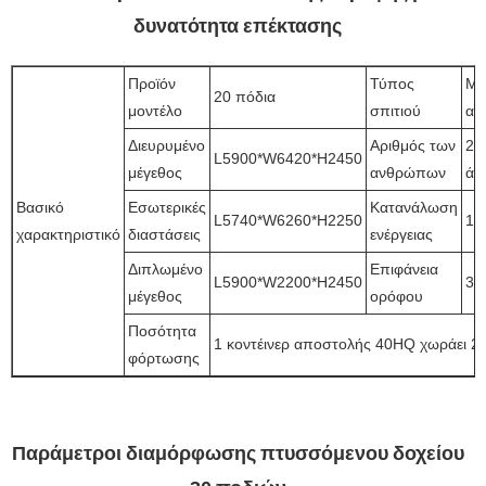
δυνατότητα επέκτασης
Προϊόν
Τύπος
Μί
20 πόδια
μοντέλο
σπιτιού
αί
Διευρυμένο
Αριθμός των
2~
L5900*W6420*H2450
μέγεθος
ανθρώπων
άτ
Βασικό
Εσωτερικές
Κατανάλωση
L5740*W6260*H2250
12
χαρακτηριστικό
διαστάσεις
ενέργειας
Διπλωμένο
Επιφάνεια
L5900*W2200*H2450
38
μέγεθος
ορόφου
Ποσότητα
1 κοντέινερ αποστολής 40HQ χωράει 2 
φόρτωσης
Παράμετροι διαμόρφωσης πτυσσόμενου δοχείου