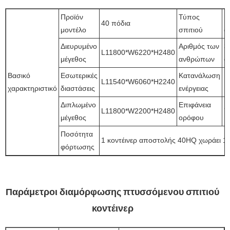
Προϊόν
Τύπος
Μ
40 πόδια
μοντέλο
σπιτιού
α
Διευρυμένο
Αριθμός των
3
L11800*W6220*H2480
μέγεθος
ανθρώπων
ά
Βασικό
Εσωτερικές
Κατανάλωση
L11540*W6060*H2240
1
χαρακτηριστικό
διαστάσεις
ενέργειας
Διπλωμένο
Επιφάνεια
L11800*W2200*H2480
7
μέγεθος
ορόφου
Ποσότητα
1 κοντέινερ αποστολής 40HQ χωράει 1 
φόρτωσης
Παράμετροι διαμόρφωσης πτυσσόμενου σπιτιού
κοντέινερ