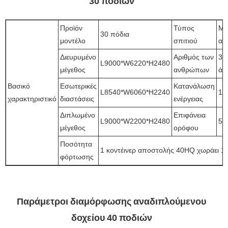
30 ποδιών
Προϊόν
Τύπος
Μί
30 πόδια
μοντέλο
σπιτιού
αί
Διευρυμένο
Αριθμός των
3~
L9000*W6220*H2480
μέγεθος
ανθρώπων
άτ
Βασικό
Εσωτερικές
Κατανάλωση
L8540*W6060*H2240
12
χαρακτηριστικό
διαστάσεις
ενέργειας
Διπλωμένο
Επιφάνεια
L9000*W2200*H2480
56
μέγεθος
ορόφου
Ποσότητα
1 κοντέινερ αποστολής 40HQ χωράει 1 
φόρτωσης
Παράμετροι διαμόρφωσης αναδιπλούμενου
δοχείου 40 ποδιών