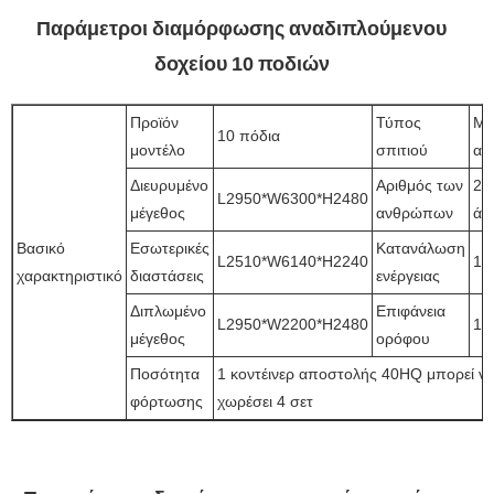
Παράμετροι διαμόρφωσης αναδιπλούμενου
δοχείου 10 ποδιών
Προϊόν
Τύπος
Μί
10 πόδια
μοντέλο
σπιτιού
αί
Διευρυμένο
Αριθμός των
2~
L2950*W6300*H2480
μέγεθος
ανθρώπων
άτ
Βασικό
Εσωτερικές
Κατανάλωση
L2510*W6140*H2240
12
χαρακτηριστικό
διαστάσεις
ενέργειας
Διπλωμένο
Επιφάνεια
L2950*W2200*H2480
18
μέγεθος
ορόφου
Ποσότητα
1 κοντέινερ αποστολής 40HQ μπορεί ν
φόρτωσης
χωρέσει 4 σετ