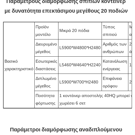
Παραμέτρους διαμόρφωσης σπιτιών κοντέινερ
με δυνατότητα επεκτάσιμου μεγέθους 20 ποδιών
Προϊόν
Τύπος
Μί
Μικρά 20 πόδια
μοντέλο
σπιτιού
αί
Διευρυμένο
Αριθμός των
2~
L5900*W4800*H2480
μέγεθος
ανθρώπων
άτ
Βασικό
Εσωτερικές
Κατανάλωση
L5460*W4640*H2240
12
χαρακτηριστικό
διαστάσεις
ενέργειας
Διπλωμένο
Επιφάνεια
L5900*W700*H2480
27
μέγεθος
ορόφου
Ποσότητα
1 κοντέινερ αποστολής 40HQ μπορεί ν
φόρτωσης
χωρέσει 6 σετ
Παράμετροι διαμόρφωσης αναδιπλούμενου