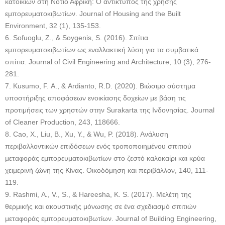
κατοικιών στη Νότιο Αφρική: Ο αντίκτυπος της χρήσης
εμπορευματοκιβωτίων. Journal of Housing and the Built
Environment, 32 (1), 135-153.
6. Sofuoglu, Ζ., & Soygenis, S. (2016). Σπίτια
εμπορευματοκιβωτίων ως εναλλακτική λύση για τα συμβατικά
σπίτια. Journal of Civil Engineering and Architecture, 10 (3), 276-
281.
7. Kusumo, F. Α., & Ardianto, R.D. (2020). Βιώσιμο σύστημα
υποστήριξης αποφάσεων ενοικίασης δοχείων με βάση τις
προτιμήσεις των χρηστών στην Surakarta της Ινδονησίας. Journal
of Cleaner Production, 243, 118666.
8. Cao, Χ., Liu, Β., Xu, Υ., & Wu, Ρ. (2018). Ανάλυση
περιβαλλοντικών επιδόσεων ενός τροποποιημένου σπιτιού
μεταφοράς εμπορευματοκιβωτίων στο ζεστό καλοκαίρι και κρύα
χειμερινή ζώνη της Κίνας. Οικοδόμηση και περιβάλλον, 140, 111-
119.
9. Rashmi, Α., V., S., & Hareesha, Κ. S. (2017). Μελέτη της
θερμικής και ακουστικής μόνωσης σε ένα σχεδιασμό σπιτιών
μεταφοράς εμπορευματοκιβωτίων. Journal of Building Engineering,