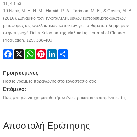
11, 48-53.
10 Nasir, Μ. Η. Ν. Μ., Hamid, R. Α., Toriman, Μ. Ε., & Gasim, Μ. Β.
(2016). Δυναμικό των εγκαταλελειμμένων εμπορευματοκιβωτίων
μεταφοράς ως εναλλακτικών κατοικιών για τα θύματα πλημμυρών
στην περιοχή Delta Kelantan της Μαλαισίας. Journal of Cleaner
Production, 129, 388-400.
Facebook
X
WhatsApp
Pinterest
LinkedIn
Share
Προηγούμενος:
Πόσες γραμμές παραγωγής στο εργοστάσιό σας;
Επόμενο:
Πώς μπορώ να χρηματοδοτήσω ένα προκατασκευασμένο σπίτι;
Αποστολή Ερώτησης