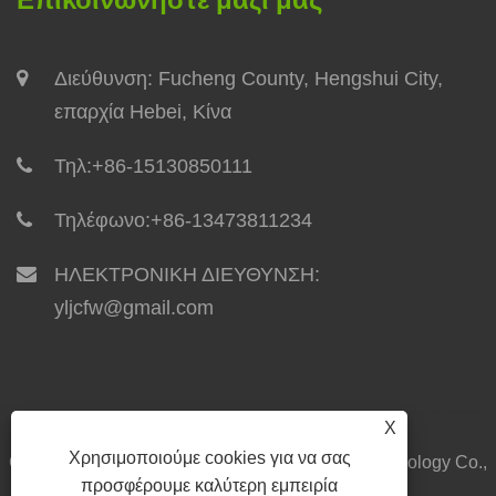
Διεύθυνση: Fucheng County, Hengshui City,
επαρχία Hebei, Κίνα
Τηλ:
+86-15130850111
Τηλέφωνο:
+86-13473811234
ΗΛΕΚΤΡΟΝΙΚΗ ΔΙΕΥΘΥΝΣΗ:
yljcfw@gmail.com
X
Χρησιμοποιούμε cookies για να σας
Copyright © 2024 Yilong Integrated Housing Technology Co.,
προσφέρουμε καλύτερη εμπειρία
Ltd. Με επιφύλαξη παντός δικαιώματος.