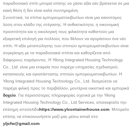
παραδοσιακό σπίτι μπορεί επίσης να χάσει αξία εάν βρίσκεται σε μια
κακή θέση ή δεν είναι καλά συντηρημένη.
Συνοπτικά, τα σπίτια εμπορευματοκιβωτίων είναι μια καινοτόμος
λύση στον κλάδο της στέγασης. Η ανθεκτικότητα, η οικονομική
προσιτότητα και η οικολογική τους φιλικότητα καθιστούν μια
εξαιρετική επιλογή για πολλούς που θέλουν να αγοράσουν ένα νέο
σπίτι. Η αξία μεταπώλησης των σπιτιών εμπορευματοκιβωτίων είναι
συγκρίσιμη με τα παραδοσιακά σπίτια και καθορίζεται από
διάφορους παράγοντες. Η Yilong Integrated Housing Technology
Co., Ltd. είναι μια εταιρεία που παρέχει υπηρεσίες σχεδιασμού,
κατασκευής και εγκατάστασης σπιτιών εμπορευματοκιβωτίων. Η
Yilong Integrated Housing Technology Co., Ltd. δεσμεύεται να
παρέχει φιλική προς το περιβάλλον, μοντέρνα οικιστικά και εμπορικά
δοχείο
. Για περισσότερες πληροφορίες σχετικά με την Yilong
Integrated Housing Technology Co., Ltd Services, επισκεφτείτε την
επίσημη ιστοσελίδα
https://www.ylcontainerhouse.com
. Μπορείτε
επίσης να επικοινωνήσετε μαζί μας μέσω email στο
yljcfw@gmail.com
.