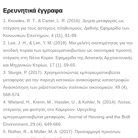
Ερευνητικά έγγραφα
1. Knowles, R. Τ., & Carter, L. R. (2016). Δοχεία μεταφοράς ως
στέγαση για τους άστεγους πληθυσμούς. Διεθνής Εφημερίδα των
Κοινωνικών Επιστημών, 4 (11), 81-89.
2. Lee, J. Η., & Lim, Υ. Μ. (2018). Μια μελέτη σκοπιμότητας για την
ανοδική πορεία των εμπορευματοκιβωτίων ως οικονομικά προσιτή
στέγαση στη Νότια Κορέα. Εφημερίδα της Ασιατικής Αρχιτεκτονικής
και Μηχανικών Κτιρίων, 17 (1), 59-65.
3. Sturgis, Ρ. (2017). Χρησιμοποιώντας εμπορευματοκιβώτια
μεταφοράς για την παροχή κατοικιών ανακούφισης καταστροφών.
Ανασκόπηση των ριζοσπαστικών πολιτικών οικονομικών, 49 (4),
568-574.
4. Wieland, Η., Krenn, Μ., Hassler, U., & Kohler, Ν. (2014). Λύσεις
στέγασης για φοιτητές στο Καμερούν: Upcycling
εμπορευματοκιβώτια μεταφοράς. Journal of Housing and the Built
Environment, 29 (4), 649-666.
5. Rüther, R., & Müller, Μ. Α. (2017). Προσαρμογή προσιτών